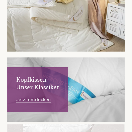
Ganzjahresdecken
Für alle
Jahreszeiten
Kopfkissen
Unser Klassiker
Zum Sortiment
Jetzt entdecken