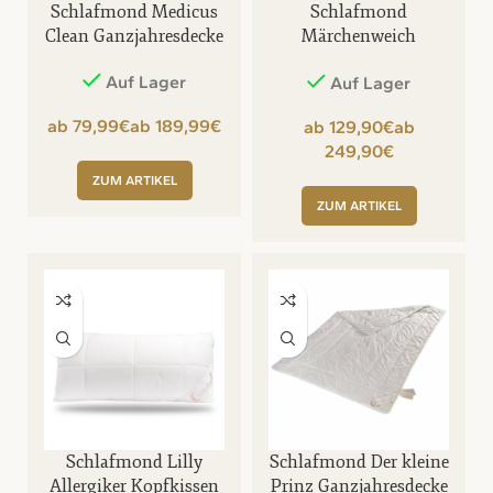
Schlafmond Medicus
Schlafmond
Clean Ganzjahresdecke
Märchenweich
Ganzjahresdecke
Auf Lager
Auf Lager
€
€
€
€
ZUM ARTIKEL
ZUM ARTIKEL
Schlafmond Lilly
Schlafmond Der kleine
Allergiker Kopfkissen
Prinz Ganzjahresdecke