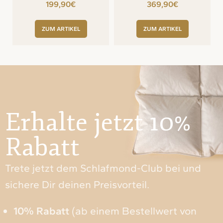
€
€
ZUM ARTIKEL
ZUM ARTIKEL
Erhalte jetzt 10%
Rabatt
Trete jetzt dem Schlafmond-Club bei und
sichere Dir deinen Preisvorteil.
10% Rabatt
(ab einem Bestellwert von