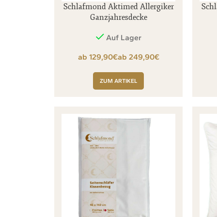
Schlafmond Aktimed Allergiker
Schl
Ganzjahresdecke
Auf Lager
€
€
ZUM ARTIKEL