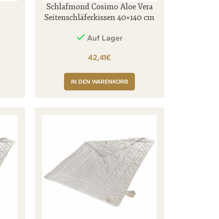
Schlafmond Cosimo Aloe Vera
Seitenschläferkissen 40×140 cm
Auf Lager
€
€
IN DEN WARENKORB