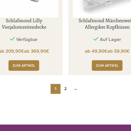
Schlafmond Lilly
Schlafmond Märchenwei
Vierjahreszeitendecke
Allergiker Kopfkissen
Verfügbar
Auf Lager
€
€
€
€
ZUM ARTIKEL
ZUM ARTIKEL
1
2
→