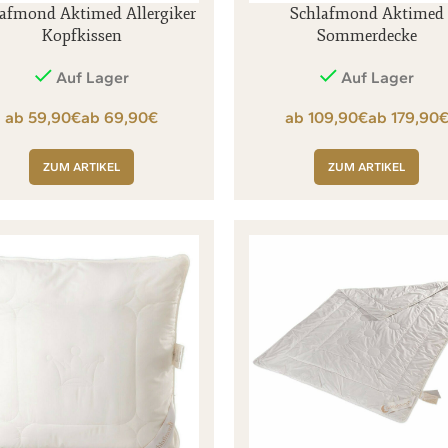
afmond Aktimed Allergiker
Schlafmond Aktimed
Kopfkissen
Sommerdecke
Auf Lager
Auf Lager
€
€
€
ZUM ARTIKEL
ZUM ARTIKEL