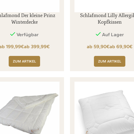
hlafmond Der kleine Prinz
Schlafmond Lilly Allergi
Winterdecke
Kopfkissen
Verfügbar
Auf Lager
€
€
€
€
ZUM ARTIKEL
ZUM ARTIKEL