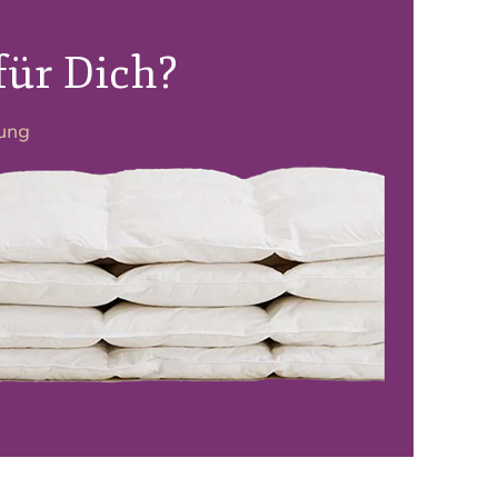
für Dich?
dung