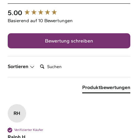
5.00
New content loaded
Basierend auf 10 Bewertungen
Bewertung schreiben
Suchen:
Sortieren
Produktbewertungen
RH
Verifizierter Käufer
Ralph H