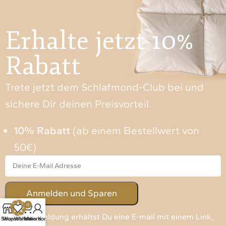
Erhalte jetzt 10%
Rabatt
Trete jetzt dem Schlafmond-Club bei und
sichere Dir deinen Preisvorteil.
10% Rabatt
(ab einem Bestellwert von
50€)
0
Nach Anmeldung erhältst Du eine E-mail mit einem Link,
Shop
Wunschliste
Warenkorb
Mein Konto