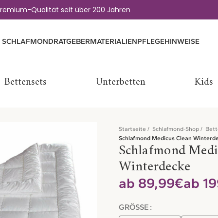
remium-Qualität seit über 200 Jahren
 SCHLAFMOND
RATGEBER
MATERIALIEN
PFLEGEHINWEISE
Bettensets
Unterbetten
Kids
Startseite
Schlafmond-Shop
Bet
Schlafmond Medicus Clean Winterd
Schlafmond Medi
Winterdecke
€
GRÖSSE