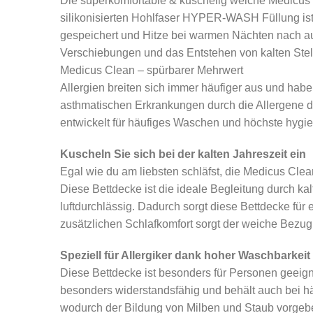
Die superkomfortable & kuschelig weiche Medicus
silikonisierten Hohlfaser HYPER-WASH Füllung is
gespeichert und Hitze bei warmen Nächten nach auß
Verschiebungen und das Entstehen von kalten Stel
Medicus Clean – spürbarer Mehrwert
Allergien breiten sich immer häufiger aus und habe
asthmatischen Erkrankungen durch die Allergene 
entwickelt für häufiges Waschen und höchste hygi
Kuscheln Sie sich bei der kalten Jahreszeit ein
Egal wie du am liebsten schläfst, die Medicus Clean
Diese Bettdecke ist die ideale Begleitung durch ka
luftdurchlässig. Dadurch sorgt diese Bettdecke für
zusätzlichen Schlafkomfort sorgt der weiche Bezu
Speziell für Allergiker dank hoher Waschbarkeit
Diese Bettdecke ist besonders für Personen geeigne
besonders widerstandsfähig und behält auch bei hä
wodurch der Bildung von Milben und Staub vorgebe