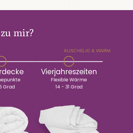
zu mir?
KUSCHELIG & WARM
rdecke
Vierjahreszeiten
epunkte
Flexible Wärme
16 Grad
14 - 31 Grad