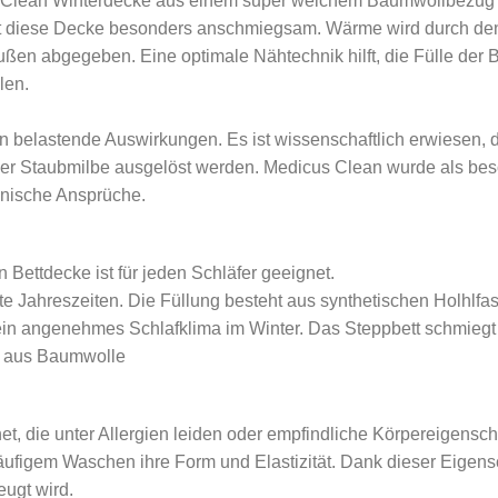
 Clean Winterdecke aus einem super weichem Baumwollbezug bi
t diese Decke besonders anschmiegsam. Wärme wird durch den 
en abgegeben. Eine optimale Nähtechnik hilft, die Fülle der B
len.
n belastende Auswirkungen. Es ist wissenschaftlich erwiesen, d
der Staubmilbe ausgelöst werden. Medicus Clean wurde als bes
enische Ansprüche.
 Bettdecke ist für jeden Schläfer geeignet.
lte Jahreszeiten. Die Füllung besteht aus synthetischen Holhlf
 ein angenehmes Schlafklima im Winter. Das Steppbett schmiegt s
g aus Baumwolle
t, die unter Allergien leiden oder empfindliche Körpereigensch
ufigem Waschen ihre Form und Elastizität. Dank dieser Eigensc
ugt wird.