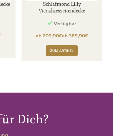
ecke
Schlafmond Lilly
Vierjahreszeitendecke
Verfügbar
€
€
€
ZUM ARTIKEL
für Dich?
dung