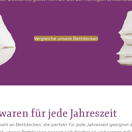
Vergleiche unsere Bettdecken
waren für jede Jahreszeit
ahl an Bettdecken, die perfekt für jede Jahreszeit geeigne
t, unsere Bettdecken passen sich flexibel an und sorgen daf