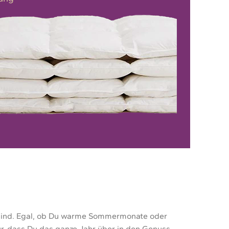
t sind. Egal, ob Du warme Sommermonate oder
ür, dass Du das ganze Jahr über in den Genuss