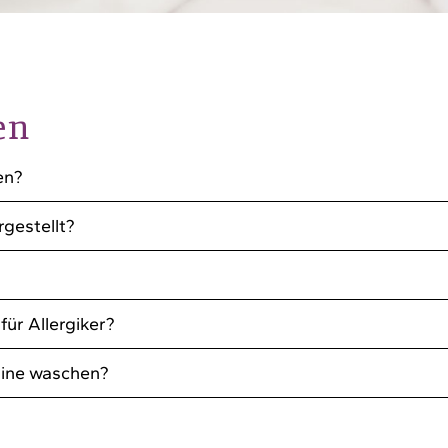
en
en?
rgestellt?
ür Allergiker?
hine waschen?