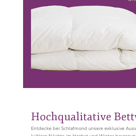
Hochqualitative Bett
Entdecke bei Schlafmond unsere exklusive Ausw
kühlere Nächte im Herbst und Winter bevorzugs